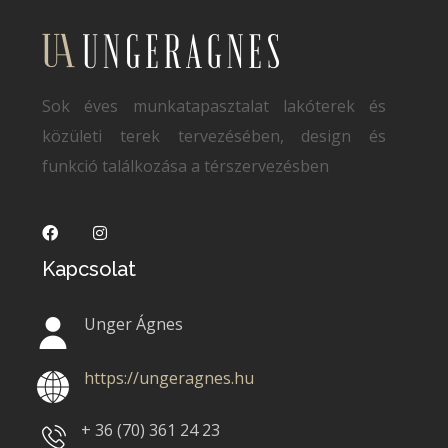
Sok éves munkatapasztalat lakóterek és
közületi terek tervezésében, design és
funkció találkozása a térszervezésben
Kapcsolat
Unger Ágnes
https://ungeragnes.hu
+ 36 (70)
361 24 23