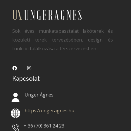
Sok éves munkatapasztalat lakóterek és
közületi terek tervezésében, design és
funkció találkozása a térszervezésben
Kapcsolat
Unger Ágnes
https://ungeragnes.hu
+ 36 (70)
361 24 23