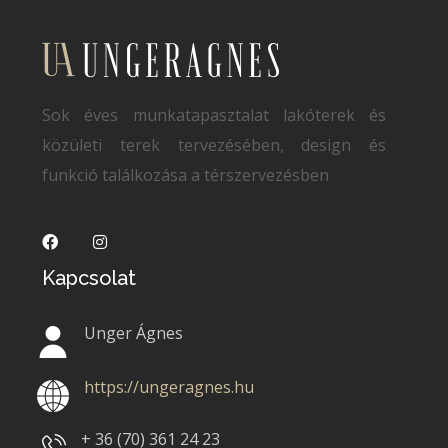
Sok éves munkatapasztalat lakóterek és
közületi terek tervezésében, design és
funkció találkozása a térszervezésben
Kapcsolat
Unger Ágnes
https://ungeragnes.hu
+ 36 (70)
361 24 23