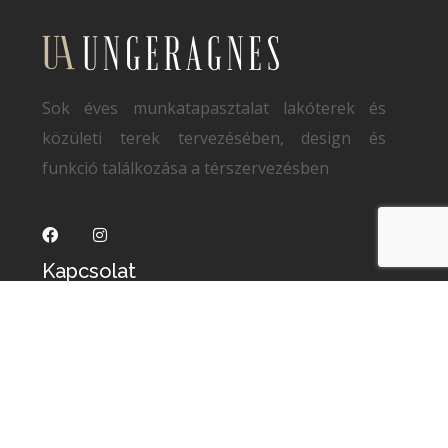
Sok éves munkatapasztalat lakóterek és
közületi terek tervezésében, design és
funkció találkozása a térszervezésben
Kapcsolat
Unger Ágnes
https://ungeragnes.hu
+ 36 (70)
361 24 23