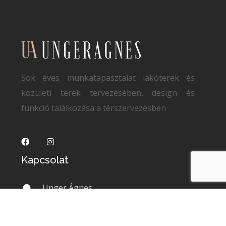
Sok éves munkatapasztalat lakóterek és
közületi terek tervezésében, design és
funkció találkozása a térszervezésben
Kapcsolat
Unger Ágnes
https://ungeragnes.hu