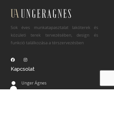
Sok éves munkatapasztalat lakóterek és
közületi terek tervezésében, design és
funkció találkozása a térszervezésben
Kapcsolat
Unger Ágnes
https://ungeragnes.hu
+ 36 (70)
361 24 23