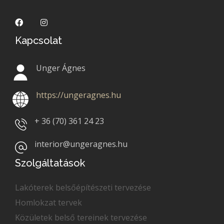
Kapcsolat
Unger Ágnes
https://ungeragnes.hu
+ 36 (70)
361 24 23
interior@ungeragnes.hu
Szolgáltatások
Lakóterek belsőépítészeti tervezése
Homlokzat tervek
Közületek belső tereinek tervezése