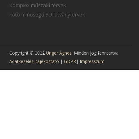
Komplex műszaki tervek
Fotó minőségű 3D látványtervek
Copyright © 2022
Unger Ágnes
. Minden jog fenntartva.
Adatkezelési tájékoztató
|
GDPR
|
Impresszum