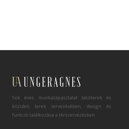
Sok éves munkatapasztalat lakóterek és
közületi terek tervezésében, design és
funkció találkozása a térszervezésben