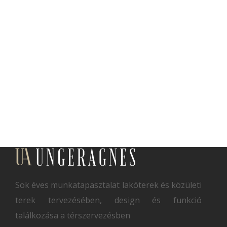
Sok éves munkatapasztalat lakóterek és közületi
terek tervezésében, design és funkció
találkozása a térszervezésben