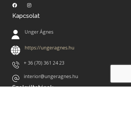
Kapcsolat
Unger Ágnes
https://ungeragnes.hu
+ 36 (70)
361 24 23
interior@ungeragnes.hu
Szolgáltatások
Lakóterek belsőépítészeti tervezése
Homlokzat tervek
Közületek belső tereinek tervezése
Komplex műszaki tervek